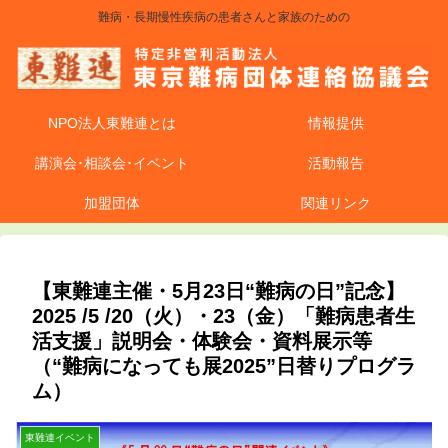
難病・長期慢性疾病の患者さんと家族のための
NPO法人東難連とは
情報提供
講演会･相談会･イベント
活動報告
加盟団体
関連リンク
【東難連主催・5月23日“難病の日”記念】
2025 /5 /20（火）・23（金）「難病患者生
活支援」説明会・体験会・資料展示等
（“難病になっても展2025”日替りプログラ
ム）
東難連イベント