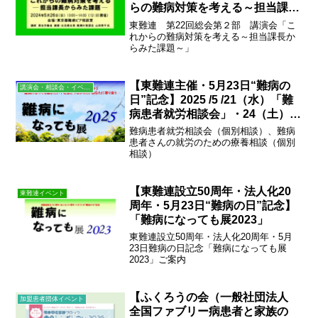
らの難病対策を考える～担当課長
からみた課題～」
東難連 第22回総会第２部 講演会「こ
れからの難病対策を考える～担当課長か
らみた課題～」
【東難連主催・5月23日“難病の
講演会・相談会・イベント
日”記念】2025 /5 /21（水）「難
病患者就労相談会」・24（土）
「難病患者さんの就労のための療
難病患者就労相談会（個別相談）、難病
養相談」（“難病になっても展
患者さんの就労のための療養相談（個別
相談）
2025”日替りプログラム）
【東難連設立50周年・法人化20
東難連イベント
周年・5月23日“難病の日”記念】
「難病になっても展2023」
東難連設立50周年・法人化20周年・5月
23日難病の日記念「難病になっても展
2023」ご案内
【ふくろうの会（一般社団法人
加盟患者団体イベント
全国ファブリー病患者と家族の